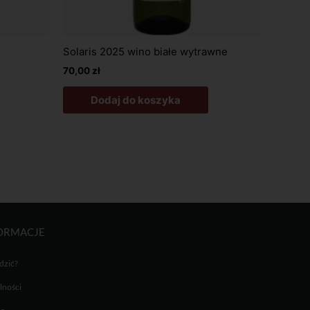
Solaris 2025 wino białe wytrawne
70,00
zł
Dodaj do koszyka
ORMACJE
adzić?
lności