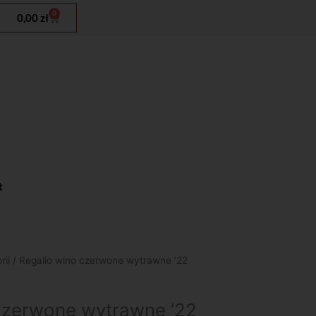
0
Wózek
0,00
zł
t
rii
/ Regalio wino czerwone wytrawne ’22
czerwone wytrawne ’22