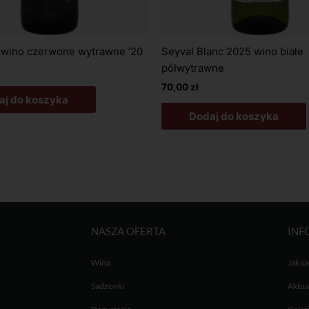
 wino czerwone wytrawne ’20
Seyval Blanc 2025 wino białe
półwytrawne
70,00
zł
aj do koszyka
Dodaj do koszyka
NASZA OFERTA
INF
Wina
Jak s
Sadzonki
Aktua