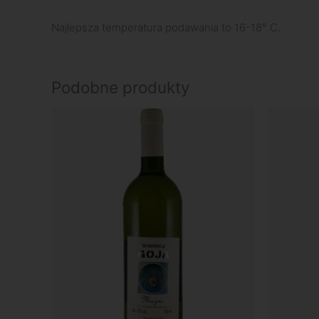
Najlepsza temperatura podawania to 16-18° C.
Podobne produkty