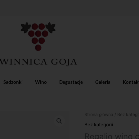
Sadzonki
Wino
Degustacje
Galeria
Kontak
ilość
Strona główna
/
Bez katego
Regalio
Bez kategorii
wino
Regalio wino 
czerwone