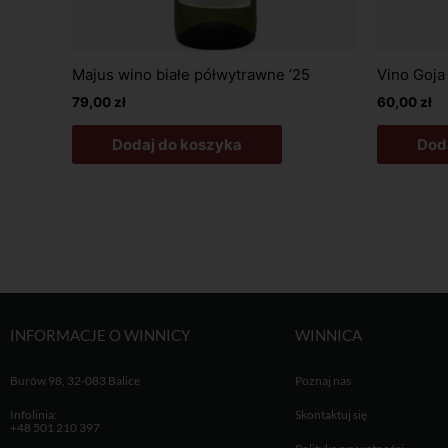
Majus wino białe półwytrawne ’25
Vino Goja
79,00
zł
60,00
zł
Dodaj do koszyka
Dod
INFORMACJE O WINNICY
WINNICA
Burów 98, 32-083 Balice
Poznaj nas
Infolinia:
Skontaktuj się
+48 501 210 397